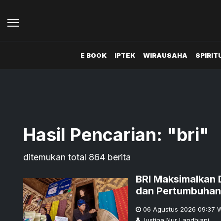
E BOOK
IPTEK
WIRAUSAHA
SPIRIT
Hasil Pencarian: "
bri
"
ditemukan total
864
berita
BRI Maksimalkan 
dan Pertumbuhan
06 Agustus 2026 09:37
W
Justina Nur Landhiani