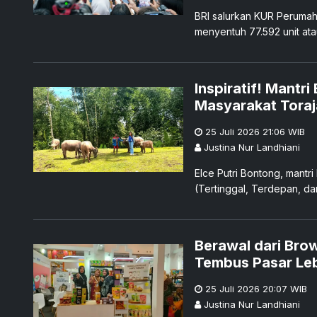
BRI salurkan KUR Perumahan
menyentuh 77.592 unit at
46.230 unit.
Inspiratif! Mant
Masyarakat Toraj
25 Juli 2026 21:06
WIB
Justina Nur Landhiani
Elce Putri Bontong, mant
(Tertinggal, Terdepan, da
Berawal dari Bro
Tembus Pasar Leb
25 Juli 2026 20:07
WIB
Justina Nur Landhiani