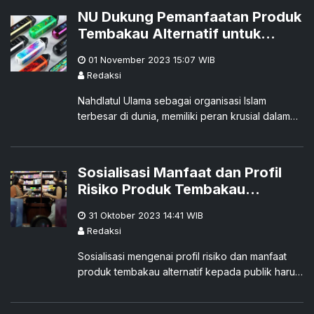
NU Dukung Pemanfaatan Produk
Tembakau Alternatif untuk
Kurangi Risiko Merokok
01 November 2023 15:07
WIB
Redaksi
Nahdlatul Ulama sebagai organisasi Islam
terbesar di dunia, memiliki peran krusial dalam
meningkatkan kualitas kesehatan publik dengan
menyebarluaskan informasi yang akurat
mengenai pengurangan risiko tembakau
Sosialisasi Manfaat dan Profil
Risiko Produk Tembakau
Alternatif Harus Dioptimalkan
31 Oktober 2023 14:41
WIB
Redaksi
Sosialisasi mengenai profil risiko dan manfaat
produk tembakau alternatif kepada publik harus
dilakukan secara masif menggunakan data yang
bersumber dari kajian ilmiah.