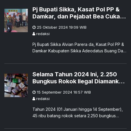
Pj Bupati Sikka, Kasat Pol PP &
Damkar, dan Pejabat Bea Cukai
Labuan Bajo Sosialisasikan
25 Oktober 2024 19:09
WIB
Peraturan Bea Cukai
redaksi
Pj Bupati Sikka Alvian Parera da, Kasat Pol PP &
Damkar Kabupaten Sikka Adeodatus Buang Da
Cunha, dan pejabat Bea Cukai Labuan Bajo,
Kristoforus Moan Lirong melakukan sosialisasi
peraturan perundangan bidang cukai di
Selama Tahun 2024 Ini, 2.250
Kabupaten Sikka, Jumat, 25 Oktober 2024.
Bungkus Rokok Ilegal Diamankan
di Kabupaten Sikka
15 September 2024 16:57
WIB
redaksi
Tahun 2024 (01 Januari hingga 14 September),
45 ribu batang rokok setara 2.250 bungkus
rokok ilegal di amankan di Kabupaten Sikka.
Rokok-rokok ilegal tersebut diamankan di