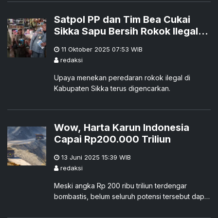
(month-to-month/mtm).
Satpol PP dan Tim Bea Cukai
Sikka Sapu Bersih Rokok Ilegal:
1.160 Batang Diamankan, Warga
11 Oktober 2025 07:53
WIB
Mulai Waspada
redaksi
Upaya menekan peredaran rokok ilegal di
Kabupaten Sikka terus digencarkan.
Wow, Harta Karun Indonesia
Capai Rp200.000 Triliun
13 Juni 2025 15:39
WIB
redaksi
Meski angka Rp 200 ribu triliun terdengar
bombastis, belum seluruh potensi tersebut dapat
dikapitalisasi secara langsung. Dalam berbagai
kerjasama eksplorasi dan eksploitasi SDA,