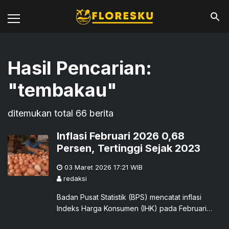
Hasil Pencarian:
"
tembakau
"
ditemukan total
66
berita
Inflasi Februari 2026 0,68
Persen, Tertinggi Sejak 2023
03 Maret 2026 17:21
WIB
redaksi
Badan Pusat Statistik (BPS) mencatat inflasi
Indeks Harga Konsumen (IHK) pada Februari
2026 sebesar 0,68 persen secara bulanan