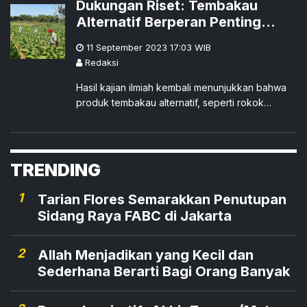
Dukungan Riset: Tembakau
Alternatif Berperan Penting
dalam Mengatasi Merokok
11 September 2023 17:03
WIB
Redaksi
Hasil kajian ilmiah kembali menunjukkan bahwa
produk tembakau alternatif, seperti rokok
elektrik (vape) dan produk tembakau yang
dipanaskan, terbukti mampu untuk mengubah
kebiasaan merokok. Hal ini dibuktikan oleh
penelitian yang dilakukan oleh London South
TRENDING
Bank University (LSBU).
1
Tarian Flores Semarakkan Penutupan
Sidang Raya FABC di Jakarta
2
Allah Menjadikan yang Kecil dan
Sederhana Berarti Bagi Orang Banyak