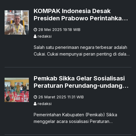
Indonesia kerap berbagi hasil dengan investor
KOMPAK Indonesia Desak
asing.
Presiden Prabowo Perintahkan
Dirjen Bea Cukai Bentuk Satgas
28 Mei 2025 19:18
WIB
Pemberantasan Mafia Rokok
redaksi
Ilegal
Salah satu penerimaan negara terbesar adalah
Cukai. Cukai mempunyai peran penting di dalam
APBN.Salah satu jenis Cukai adalah Cukai Hasil
Tembakau(Rokok). Tingginya tingkat konsumsi
rokok di masyarakat membuat tingkat produksi
Pemkab Sikka Gelar Sosialisasi
rokok di dalam negeri turut meningkat.
Peraturan Perundang-undangan
Bidang Cukai di Aula Kantor
26 Maret 2025 11:31
WIB
Camat Alok
redaksi
Pemerintahan Kabupaten (Pemkab) Sikka
menggelar acara sosialisasi Peraturan
Perundang-undangan di Bidang Cukai di Aula
Kantor Camat Alok, Selasa (25/3).