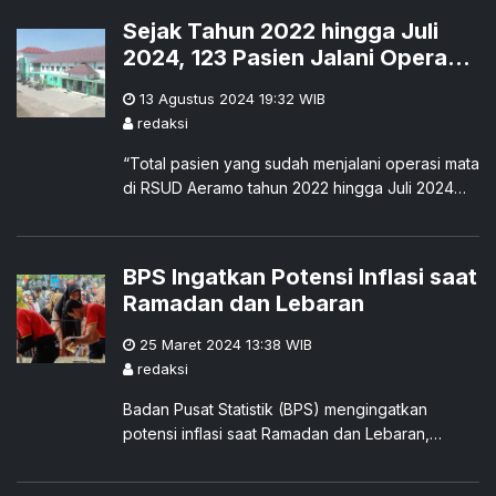
Kantor Bea Cuka, Kabupaten Sikka.
Sejak Tahun 2022 hingga Juli
2024, 123 Pasien Jalani Operasi
Mata di RSUD Aeramo, Nagekeo
13 Agustus 2024 19:32
WIB
redaksi
“Total pasien yang sudah menjalani operasi mata
di RSUD Aeramo tahun 2022 hingga Juli 2024
mencapai 123 pasien.” Demikian Direktur Utama
RSUD Aeramo dr Candrawati Saragih, Selasa
(13/08).
BPS Ingatkan Potensi Inflasi saat
Ramadan dan Lebaran
25 Maret 2024 13:38
WIB
redaksi
Badan Pusat Statistik (BPS) mengingatkan
potensi inflasi saat Ramadan dan Lebaran,
terutama pada makanan, minuman, tembakau,
hingga transportasi.