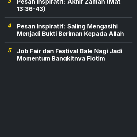
3
Pesan Inspiratif: Akhir Zaman (Mat
13:36-43)
4
Pesan Inspiratif: Saling Mengasihi
Menjadi Bukti Beriman Kepada Allah
5
Job Fair dan Festival Bale Nagi Jadi
Momentum Bangkitnya Flotim
6
Bank Saqu Tebar Promo Menarik di
GIIAS 2026, Ada Cashback Besar
7
Jokowi Disambut Meriah di Kupang,
Warga Sebut, "Bapa Kesayangan
Pulang Kampung"