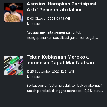
Asosiasi Harapkan Partisipasi
Aktif Pemerintah dalam
Sosialisasi Produk Tembakau
03 Oktober 2023 09:13
WIB
Alternatif
Redaksi
Asosiasi meminta pemerintah untuk
mengoptimalkan sosialisasi guna mencegah
misinformasi mengenai produk tembakau
alternatif di publik.
Tekan Kebiasaan Merokok,
Indonesia Dapat Manfaatkan
Produk Tembakau Alternatif
25 September 2023 12:21
WIB
Redaksi
Berkat pemanfaatan produk tembakau alternatif,
jumlah perokok di Inggris mencapai 13,3% atau
setara 6,6 juta jiwa pada tahun 2021.