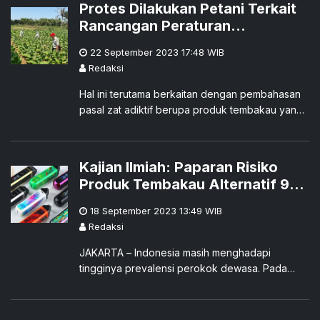
Protes Dilakukan Petani Terkait
Rancangan Peraturan
Pemerintah UU Kesehatan Zat
22 September 2023 17:48
WIB
Adiktif yang Dinilai Berat
Redaksi
Sebelah
Hal ini terutama berkaitan dengan pembahasan
pasal zat adiktif berupa produk tembakau yang
diyakini akan berdampak negatif pada banyak
pihak, termasuk para petani tembakau.
Kajian Ilmiah: Paparan Risiko
Produk Tembakau Alternatif 90-
95 Persen Lebih Rendah
18 September 2023 13:49
WIB
Daripada Rokok
Redaksi
JAKARTA – Indonesia masih menghadapi
tingginya prevalensi perokok dewasa. Pada
tahun 2022, Badan Pusat Statistik (BPS)
melaporkan prevalensi perokok usia 15 tah