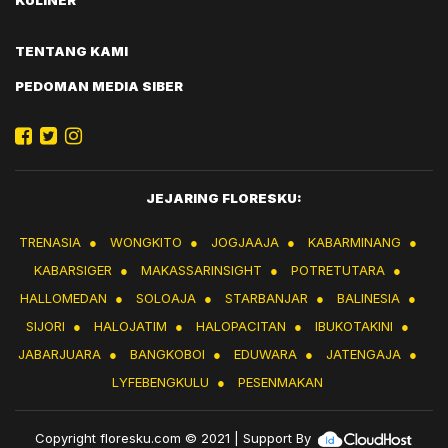
KULINER
TENTANG KAMI
PEDOMAN MEDIA SIBER
JEJARING FLORESKU:
TRENASIA
●
WONGKITO
●
JOGJAAJA
●
KABARMINANG
●
KABARSIGER
●
MAKASSARINSIGHT
●
POTRETUTARA
●
HALLOMEDAN
●
SOLOAJA
●
STARBANJAR
●
BALINESIA
●
SIJORI
●
HALOJATIM
●
HALOPACITAN
●
IBUKOTAKINI
●
JABARJUARA
●
BANGKOBOI
●
EDUWARA
●
JATENGAJA
●
LYFEBENGKULU
●
PESENMAKAN
Copyright
floresku.com
© 2021 | Support By