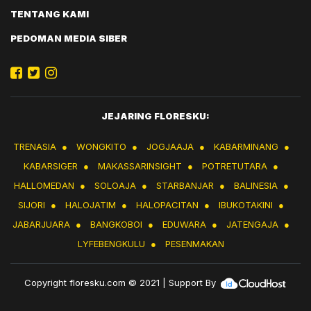
TENTANG KAMI
PEDOMAN MEDIA SIBER
JEJARING FLORESKU:
TRENASIA
●
WONGKITO
●
JOGJAAJA
●
KABARMINANG
●
KABARSIGER
●
MAKASSARINSIGHT
●
POTRETUTARA
●
HALLOMEDAN
●
SOLOAJA
●
STARBANJAR
●
BALINESIA
●
SIJORI
●
HALOJATIM
●
HALOPACITAN
●
IBUKOTAKINI
●
JABARJUARA
●
BANGKOBOI
●
EDUWARA
●
JATENGAJA
●
LYFEBENGKULU
●
PESENMAKAN
Copyright
floresku.com
© 2021 | Support By