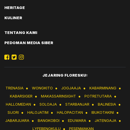
HERITAGE
KULINER
TENTANG KAMI
PEDOMAN MEDIA SIBER
JEJARING FLORESKU:
TRENASIA
●
WONGKITO
●
JOGJAAJA
●
KABARMINANG
●
KABARSIGER
●
MAKASSARINSIGHT
●
POTRETUTARA
●
HALLOMEDAN
●
SOLOAJA
●
STARBANJAR
●
BALINESIA
●
SIJORI
●
HALOJATIM
●
HALOPACITAN
●
IBUKOTAKINI
●
JABARJUARA
●
BANGKOBOI
●
EDUWARA
●
JATENGAJA
●
LYFEBENGKULU
●
PESENMAKAN