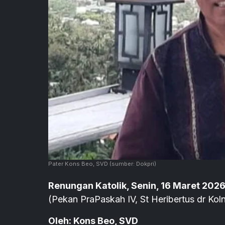
Pater Kons Beo, SVD
(sumber: Dokpri)
Renungan Katolik, Senin, 16 Maret 202
(Pekan PraPaskah IV, St Heribertus dr Koln
Oleh: Kons Beo, SVD