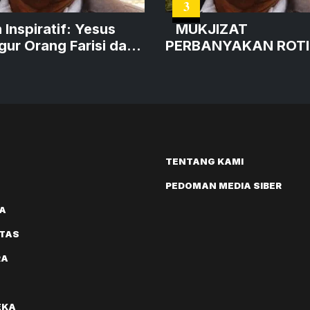
3
nspiratif: Yesus
MUKJIZAT
ur Orang Farisi dan
PERBANYAKAN ROTI
Taurat
LAHIR DARI HATI YA
MAU BERBAGI
TENTANG KAMI
PEDOMAN MEDIA SIBER
A
ITAS
RA
EKA