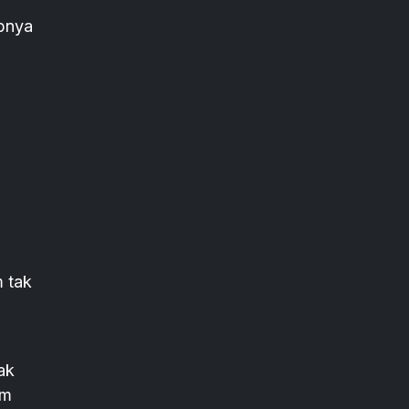
abnya
 tak
ak
am