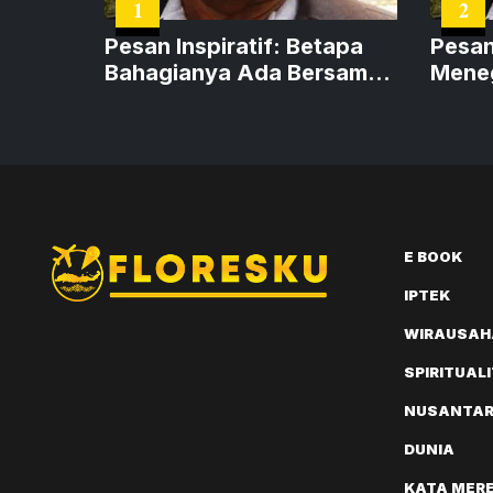
1
2
Pesan Inspiratif: Betapa
Pesan I
Bahagianya Ada Bersama
Meneg
Tuhan
Ahli 
E BOOK
IPTEK
WIRAUSAH
SPIRITUAL
NUSANTA
DUNIA
KATA MER