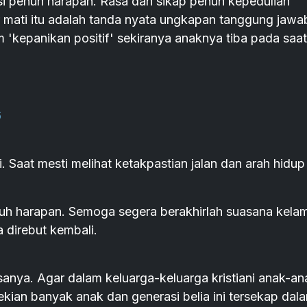
rasi penuh harapan. Rasa dan sikap penuh kepedulian
 mati itu adalah tanda nyata ungkapan tanggung jaw
m 'kepanikan positif' sekiranya anaknya tiba pada saat
6
. Saat mesti melihat ketakpastian jalan dan arah hidup
uh harapan. Semoga segera berakhirlah suasana kelam
 direbut kembali.
sanya. Agar dalam keluarga-keluarga kristiani anak-an
 sekian banyak anak dan generasi belia ini tersekap dal