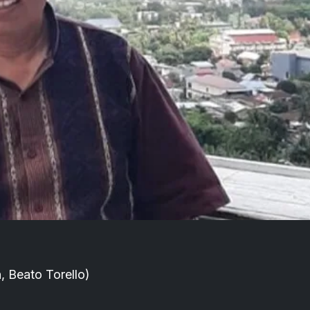
6
, Beato Torello)