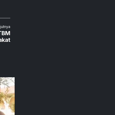
njutnya
 TBM
akat