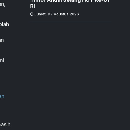
an,
RI
Jumat
,
07 Agustus 2026
olah
an
mi
an
masih