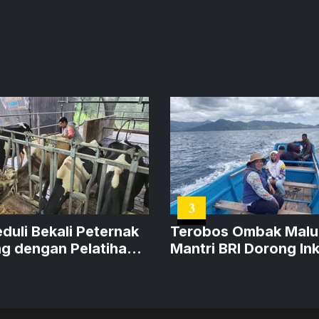
3
eduli Bekali Peternak
Terobos Ombak Malu
g dengan Pelatihan
Mantri BRI Dorong Ink
lat Produksi
Keuangan hingga
Kepulauan