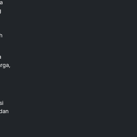
ya
g
h
a
arga,
si
 dan