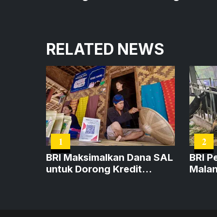
RELATED NEWS
1
2
BRI Maksimalkan Dana SAL
BRI P
untuk Dorong Kredit
Malan
Produktif dan
dan A
Pertumbuhan Ekonomi