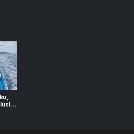
ku,
lusi