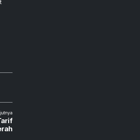
t
njutnya
arif
erah