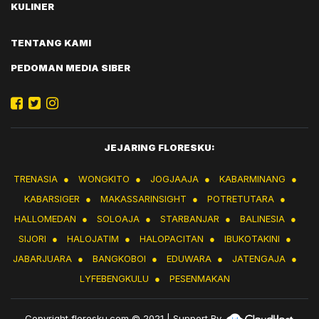
KULINER
TENTANG KAMI
PEDOMAN MEDIA SIBER
JEJARING FLORESKU:
TRENASIA
●
WONGKITO
●
JOGJAAJA
●
KABARMINANG
●
KABARSIGER
●
MAKASSARINSIGHT
●
POTRETUTARA
●
HALLOMEDAN
●
SOLOAJA
●
STARBANJAR
●
BALINESIA
●
SIJORI
●
HALOJATIM
●
HALOPACITAN
●
IBUKOTAKINI
●
JABARJUARA
●
BANGKOBOI
●
EDUWARA
●
JATENGAJA
●
LYFEBENGKULU
●
PESENMAKAN
Copyright
floresku.com
© 2021 | Support By