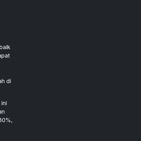
baik
apat
ah di
ini
an
 30%,