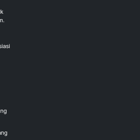
ak
m.
iasi
ang
ang