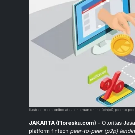
Ilustrasi kredit online atau pinjaman online (pinjol), peer to pe
JAKARTA (Floresku.com)
– ​Otoritas Ja
platform fintech
peer-to-peer (p2p) lendi