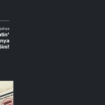
njutnya
tin'
knya
Sini!