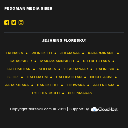
PEDOMAN MEDIA SIBER
JEJARING FLORESKU:
TRENASIA
●
WONGKITO
●
JOGJAAJA
●
KABARMINANG
●
KABARSIGER
●
MAKASSARINSIGHT
●
POTRETUTARA
●
HALLOMEDAN
●
SOLOAJA
●
STARBANJAR
●
BALINESIA
●
SIJORI
●
HALOJATIM
●
HALOPACITAN
●
IBUKOTAKINI
●
JABARJUARA
●
BANGKOBOI
●
EDUWARA
●
JATENGAJA
●
LYFEBENGKULU
●
PESENMAKAN
Copyright
floresku.com
© 2021 | Support By