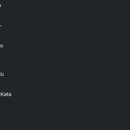
a
-
am
tu
 Kata