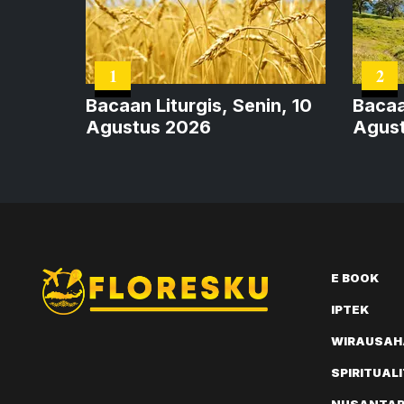
1
2
Bacaan Liturgis, Senin, 10
Bacaa
Agustus 2026
Agust
Salib
E BOOK
IPTEK
WIRAUSAH
SPIRITUAL