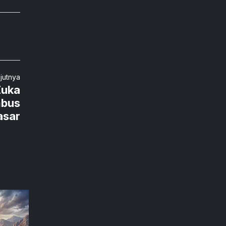
njutnya
Zuka
mbus
asar