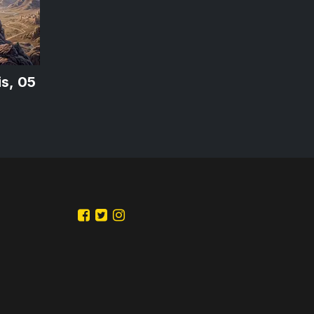
is, 05
sus