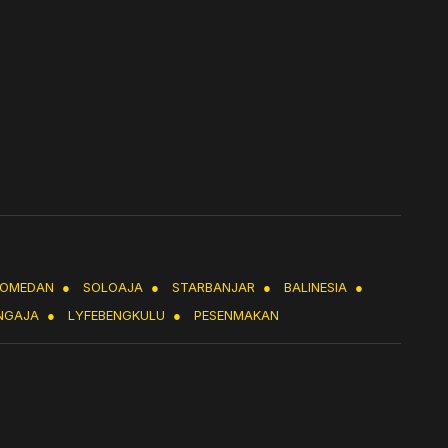
LOMEDAN
●
SOLOAJA
●
STARBANJAR
●
BALINESIA
●
NGAJA
●
LYFEBENGKULU
●
PESENMAKAN