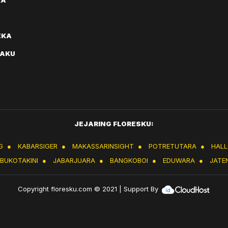
RA
EKA
AKU
JEJARING FLORESKU:
G
●
KABARSIGER
●
MAKASSARINSIGHT
●
POTRETUTARA
●
HAL
IBUKOTAKINI
●
JABARJUARA
●
BANGKOBOI
●
EDUWARA
●
JATE
Copyright
floresku.com
© 2021 | Support By