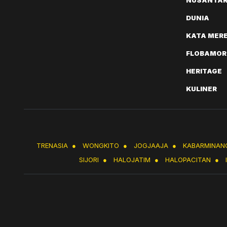
NUSANTA
DUNIA
KATA MER
FLOBAMOR
HERITAGE
KULINER
TRENASIA
●
WONGKITO
●
JOGJAAJA
●
KABARMINAN
SIJORI
●
HALOJATIM
●
HALOPACITAN
●