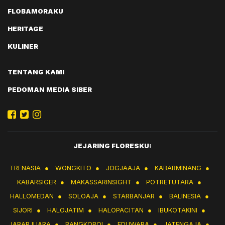
FLOBAMORAKU
HERITAGE
KULINER
TENTANG KAMI
PEDOMAN MEDIA SIBER
JEJARING FLORESKU:
TRENASIA
●
WONGKITO
●
JOGJAAJA
●
KABARMINANG
●
KABARSIGER
●
MAKASSARINSIGHT
●
POTRETUTARA
●
HALLOMEDAN
●
SOLOAJA
●
STARBANJAR
●
BALINESIA
●
SIJORI
●
HALOJATIM
●
HALOPACITAN
●
IBUKOTAKINI
●
JABARJUARA
●
BANGKOBOI
●
EDUWARA
●
JATENGAJA
●