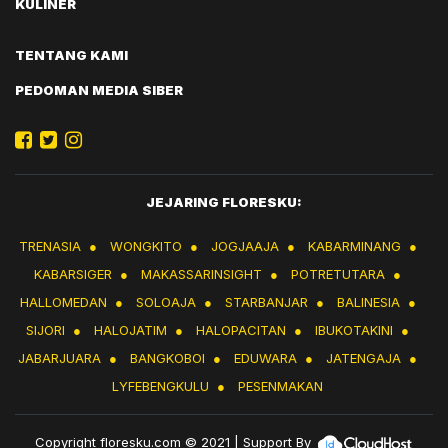
KULINER
TENTANG KAMI
PEDOMAN MEDIA SIBER
JEJARING FLORESKU:
TRENASIA
●
WONGKITO
●
JOGJAAJA
●
KABARMINANG
●
KABARSIGER
●
MAKASSARINSIGHT
●
POTRETUTARA
●
HALLOMEDAN
●
SOLOAJA
●
STARBANJAR
●
BALINESIA
●
SIJORI
●
HALOJATIM
●
HALOPACITAN
●
IBUKOTAKINI
●
JABARJUARA
●
BANGKOBOI
●
EDUWARA
●
JATENGAJA
●
LYFEBENGKULU
●
PESENMAKAN
Copyright
floresku.com
© 2021 | Support By