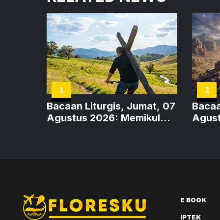
1
2
Bacaan Liturgis, Jumat, 07
Bacaa
Agustus 2026: Memikul
Agust
Salib
Trans
E BOOK
IPTEK