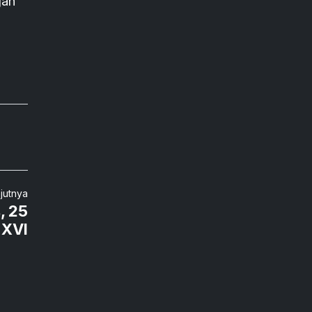
gan
njutnya
, 25
 XVI