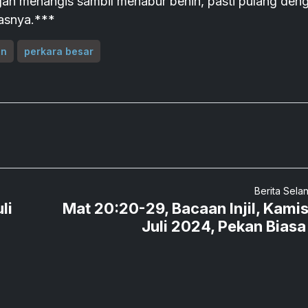
an menangis sambil menabur benih, pasti pulang den
asnya.***
an
perkara besar
Berita Sela
li
Mat 20:20-29, Bacaan Injil, Kamis
Juli 2024, Pekan Biasa