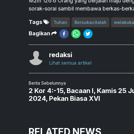
Mzm 126:6 Orang yang berjalan maju deng
sorak-sorai sambil membawa berkas-berk
Tags
Tuhan
Bersukacitalah
melakuk
Bagikan
redaksi
Lihat semua artikel
Berita Sebelumnya
2 Kor 4:-15, Bacaan I, Kamis 25 Ju
2024, Pekan Biasa XVI
RELATED NEWS