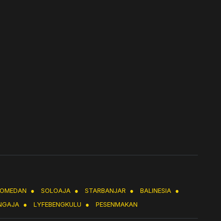
LOMEDAN
●
SOLOAJA
●
STARBANJAR
●
BALINESIA
●
NGAJA
●
LYFEBENGKULU
●
PESENMAKAN