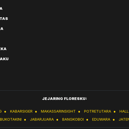
A
ITAS
RA
EKA
AKU
JEJARING FLORESKU:
G
●
KABARSIGER
●
MAKASSARINSIGHT
●
POTRETUTARA
●
HAL
IBUKOTAKINI
●
JABARJUARA
●
BANGKOBOI
●
EDUWARA
●
JATE