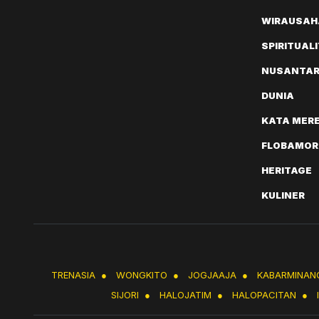
WIRAUSAH
SPIRITUAL
NUSANTA
DUNIA
KATA MER
FLOBAMOR
HERITAGE
KULINER
TRENASIA
●
WONGKITO
●
JOGJAAJA
●
KABARMINAN
SIJORI
●
HALOJATIM
●
HALOPACITAN
●