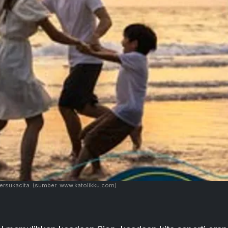
ersukacita.
(sumber: www.katolikku.com)