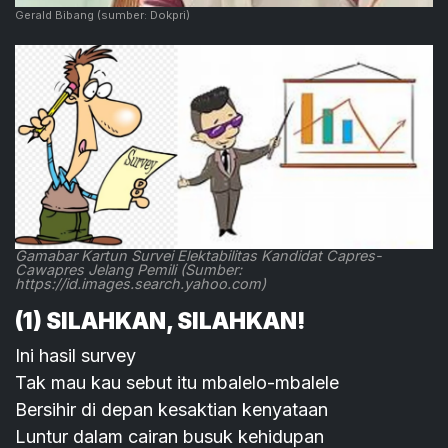
Gerald Bibang
(sumber: Dokpri)
Gamabar Kartun Survei Elektabilitas Kandidat Capres-
Cawapres Jelang Pemili (Sumber:
https://id.images.search.yahoo.com)
(1) SILAHKAN, SILAHKAN!
Ini hasil survey
Tak mau kau sebut itu mbalelo-mbalele
Bersihir di depan kesaktian kenyataan
Luntur dalam cairan busuk kehidupan