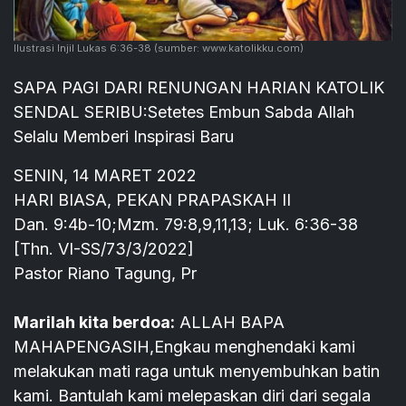
Ilustrasi Injil Lukas 6:36-38
(sumber: www.katolikku.com)
SAPA PAGI DARI RENUNGAN HARIAN KATOLIK
SENDAL SERIBU:Setetes Embun Sabda Allah
Selalu Memberi Inspirasi Baru
SENIN, 14 MARET 2022
HARI BIASA, PEKAN PRAPASKAH II
Dan. 9:4b-10;Mzm. 79:8,9,11,13; Luk. 6:36-38
[Thn. VI-SS/73/3/2022]
Pastor Riano Tagung, Pr
Marilah kita berdoa:
ALLAH BAPA
MAHAPENGASIH,Engkau menghendaki kami
melakukan mati raga untuk menyembuhkan batin
kami. Bantulah kami melepaskan diri dari segala