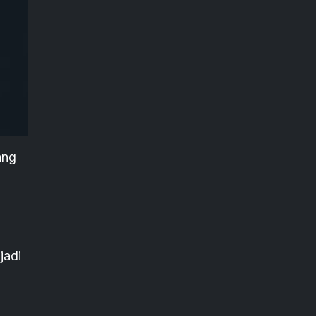
ang
jadi