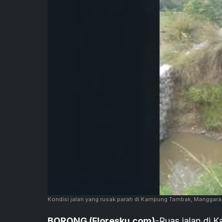
Kondisi jalan yang rusak parah di Kampung Tambak, Manggarai
BORONG (Floresku.com)
-Ruas jalan di