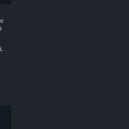
mi
l
i,