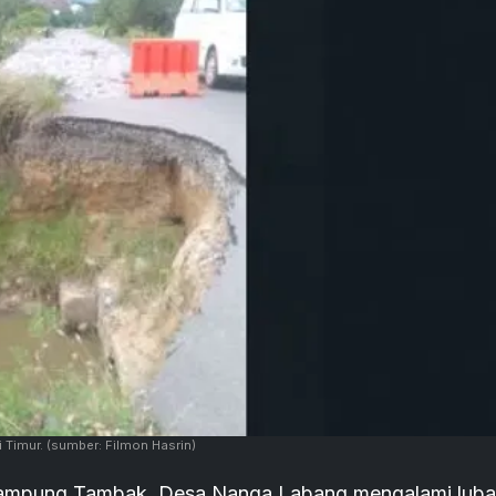
 Timur.
(sumber: Filmon Hasrin)
 Kampung Tambak, Desa Nanga Labang mengalami lub