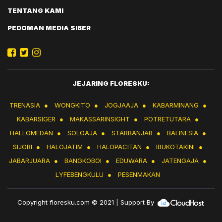
TENTANG KAMI
PEDOMAN MEDIA SIBER
JEJARING FLORESKU:
TRENASIA
●
WONGKITO
●
JOGJAAJA
●
KABARMINANG
●
KABARSIGER
●
MAKASSARINSIGHT
●
POTRETUTARA
●
HALLOMEDAN
●
SOLOAJA
●
STARBANJAR
●
BALINESIA
●
SIJORI
●
HALOJATIM
●
HALOPACITAN
●
IBUKOTAKINI
●
JABARJUARA
●
BANGKOBOI
●
EDUWARA
●
JATENGAJA
●
LYFEBENGKULU
●
PESENMAKAN
Copyright
floresku.com
© 2021 | Support By