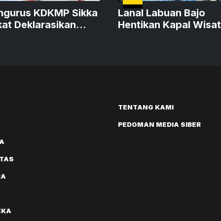
ngurus KDKMP Sikka
Lanal Labuan Bajo
at Deklarasikan
Hentikan Kapal Wisa
asi KDKMP Sikka
Tanpa Izin Berlayar
TENTANG KAMI
PEDOMAN MEDIA SIBER
A
ITAS
RA
EKA