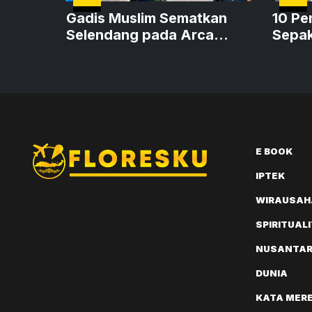
Gadis Muslim Sematkan
10 Pe
Selendang pada Arca
Sepak
Maria, Simbol Harmoni
Asosi
Golo Koe
E BOOK
IPTEK
WIRAUSAH
SPIRITUAL
NUSANTA
DUNIA
KATA MER