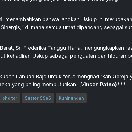
usi, menambahkan bahwa langkah Uskup ini merupaka
 Sinergis,” di mana semua umat dipandang sebagai su
s Barat, Sr. Frederika Tanggu Hana, mengungkapkan ra
but kehadiran Uskup sebagai penguatan dan hiburan b
kupan Labuan Bajo untuk terus menghadirkan Gereja 
ereka yang paling membutuhkan. (V
insen Patno)
***
shelter
Suster SSpS
Kunjnungan