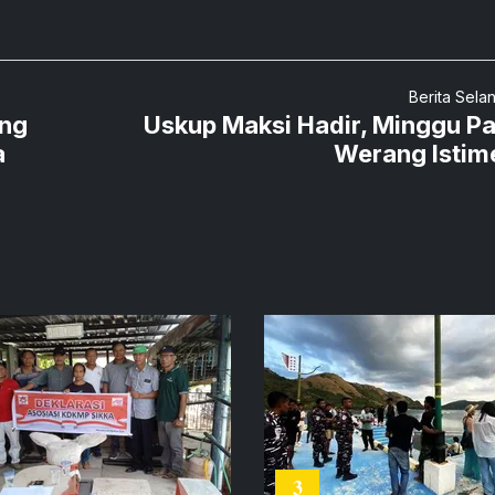
Berita Sela
ang
Uskup Maksi Hadir, Minggu P
a
Werang Isti
3