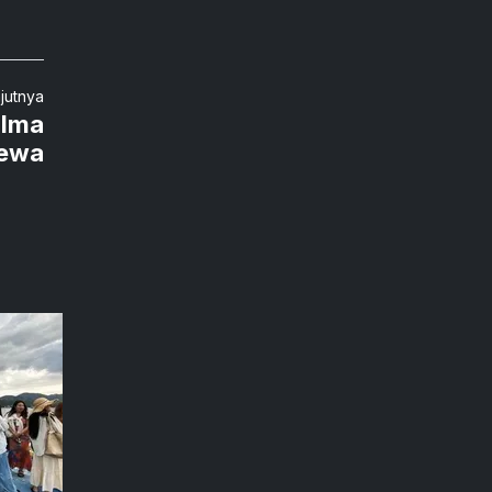
njutnya
alma
mewa