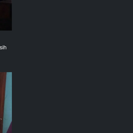
n
sih