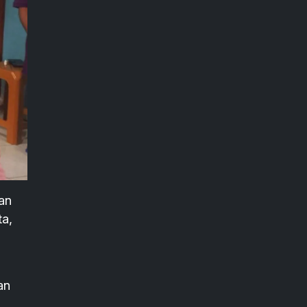
an
ta,
an