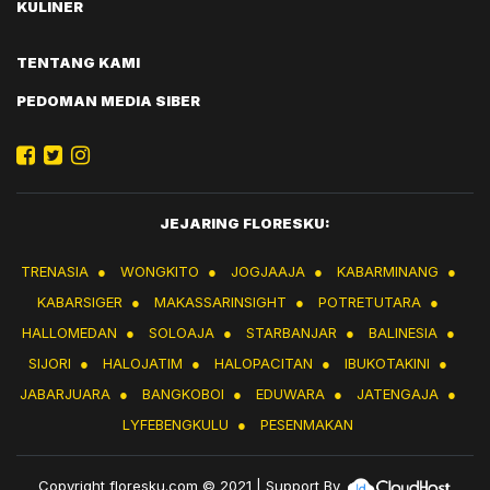
KULINER
TENTANG KAMI
PEDOMAN MEDIA SIBER
JEJARING FLORESKU:
TRENASIA
●
WONGKITO
●
JOGJAAJA
●
KABARMINANG
●
KABARSIGER
●
MAKASSARINSIGHT
●
POTRETUTARA
●
HALLOMEDAN
●
SOLOAJA
●
STARBANJAR
●
BALINESIA
●
SIJORI
●
HALOJATIM
●
HALOPACITAN
●
IBUKOTAKINI
●
JABARJUARA
●
BANGKOBOI
●
EDUWARA
●
JATENGAJA
●
LYFEBENGKULU
●
PESENMAKAN
Copyright
floresku.com
© 2021 | Support By