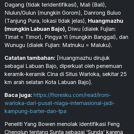
Dagang (tidak teridentifikasi), Mali (Bali),
Niulun/Gulun (mungkin Gorom), Danrong Buluo
(Tanjung Pura, lokasi tidak jelas),
Huangmazhu
(mungkin Labuan Bajo),
Diwu (dialek Fujian:
Timat = Timor), Pingya Yi (mungkin Banggai), dan
Wunugu (dialek Fujian: Matnuku = Maluku).
Catatan tambahan:
[Huangmazhu dirujuk
sebagai Labuan Bajo, diperkuat oleh penemuan
keramik-keramik Cina di Situs Warloka, sekitar 25
km arah selatan Kota Labuan Bajo].
Baca juga:
https://floresku.com/read/ironi-
warloka-dari-pusat-niaga-internasional-jadi-
kampung-barter-dan-tpa
Peneliti Yang Bowen menolak identifikasi Feng
Chengjun tentang Sunta sebagai ‘Sunda’ karena