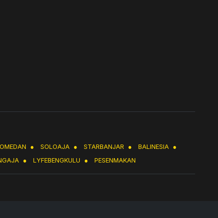
LOMEDAN
●
SOLOAJA
●
STARBANJAR
●
BALINESIA
●
NGAJA
●
LYFEBENGKULU
●
PESENMAKAN