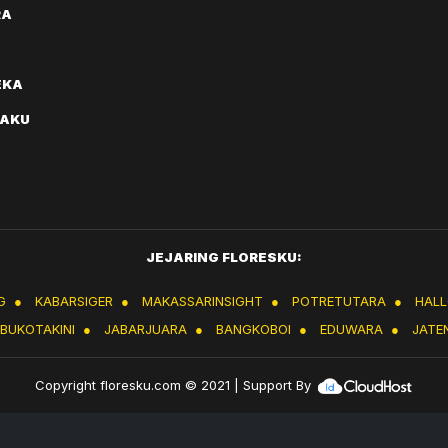
RA
EKA
AKU
JEJARING FLORESKU:
G
●
KABARSIGER
●
MAKASSARINSIGHT
●
POTRETUTARA
●
HAL
IBUKOTAKINI
●
JABARJUARA
●
BANGKOBOI
●
EDUWARA
●
JATE
Copyright
floresku.com
© 2021 | Support By