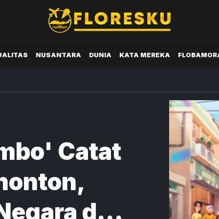
UALITAS
NUSANTARA
DUNIA
KATA MEREKA
FLOBAMOR
mbo' Catat
nonton,
 Negara dari