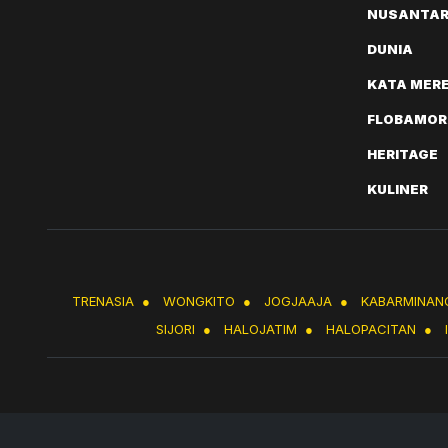
NUSANTA
DUNIA
KATA MER
FLOBAMOR
HERITAGE
KULINER
TRENASIA
●
WONGKITO
●
JOGJAAJA
●
KABARMINAN
SIJORI
●
HALOJATIM
●
HALOPACITAN
●