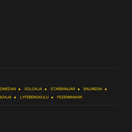
LOMEDAN
●
SOLOAJA
●
STARBANJAR
●
BALINESIA
●
NGAJA
●
LYFEBENGKULU
●
PESENMAKAN