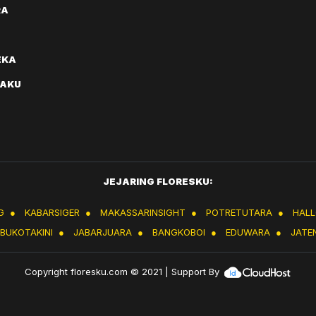
RA
EKA
AKU
JEJARING FLORESKU:
G
●
KABARSIGER
●
MAKASSARINSIGHT
●
POTRETUTARA
●
HAL
IBUKOTAKINI
●
JABARJUARA
●
BANGKOBOI
●
EDUWARA
●
JATE
Copyright
floresku.com
© 2021 | Support By