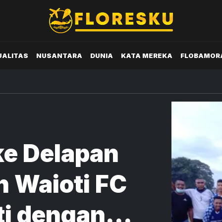
UALITAS
NUSANTARA
DUNIA
KATA MEREKA
FLOBAMOR
ke Delapan
n Waioti FC
ti dengan