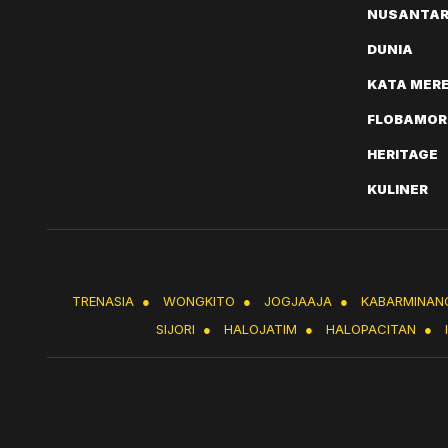
NUSANTA
DUNIA
KATA MER
FLOBAMOR
HERITAGE
KULINER
TRENASIA
●
WONGKITO
●
JOGJAAJA
●
KABARMINAN
SIJORI
●
HALOJATIM
●
HALOPACITAN
●