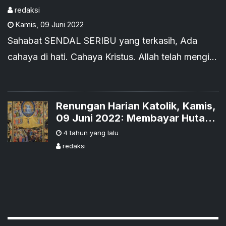
redaksi
Kamis
,
09 Juni 2022
Sahabat SENDAL SERIBU yang terkasih, Ada
cahaya di hati. Cahaya Kristus. Allah telah mengisi
hati kita dengan, CAHAYANYA agar kita berani
untuk menunjukkan cahaya KASIH ALLAH yang
Renungan Harian Katolik, Kamis,
telah bercahaya di dalam hati kita kepada sesama.
09 Juni 2022: Membayar Hutang
Sampai Lunas
4 tahun yang lalu
redaksi