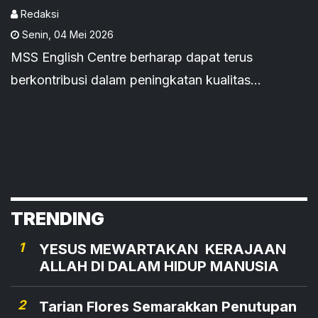
Global
Redaksi
Senin
,
04 Mei 2026
MSS English Centre berharap dapat terus
berkontribusi dalam peningkatan kualitas
pendidikan dan kemampuan bahasa Inggris
pelajar di Manggarai Barat.
TRENDING
1
YESUS MEWARTAKAN KERAJAAN
ALLAH DI DALAM HIDUP MANUSIA
2
Tarian Flores Semarakkan Penutupan