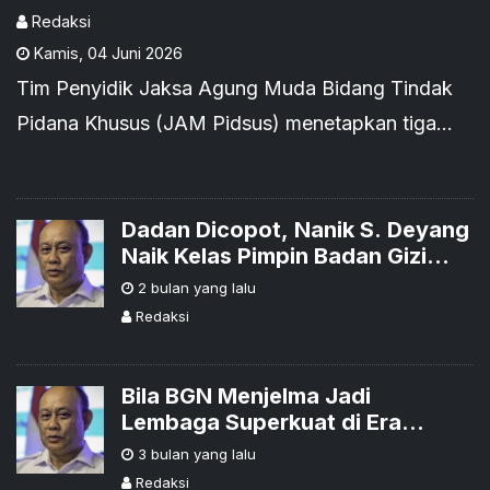
Program MBG
Redaksi
Kamis
,
04 Juni 2026
Tim Penyidik Jaksa Agung Muda Bidang Tindak
Pidana Khusus (JAM Pidsus) menetapkan tiga
mantan pimpinan Badan Gizi Nasional (BGN)
sebagai tersangka...
Dadan Dicopot, Nanik S. Deyang
Naik Kelas Pimpin Badan Gizi
Nasional
2 bulan yang lalu
Redaksi
Bila BGN Menjelma Jadi
Lembaga Superkuat di Era
Prabowo
3 bulan yang lalu
Redaksi