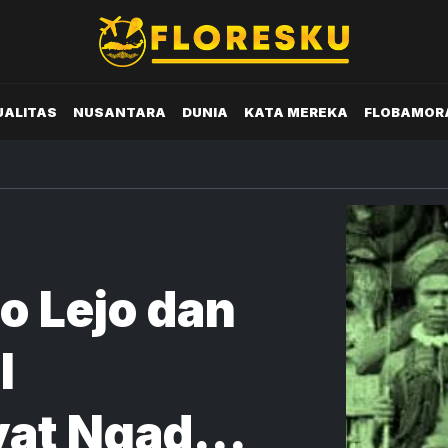
UALITAS
NUSANTARA
DUNIA
KATA MEREKA
FLOBAMOR
o Lejo dan
l
yat Ngada