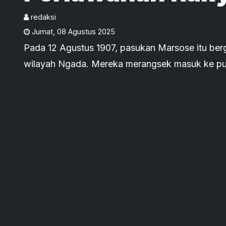
Terhadap Beland
redaksi
Jumat
,
08 Agustus 2025
1907-1909
Pada 12 Agustus 1907, pasukan Marsose itu berg
wilayah Ngada. Mereka merangsek masuk ke pusat-pusat pertahanan rakyat
seperti Rowa, Sara, Wogo, Mangulewa, Rakalab