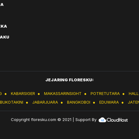
RA
EKA
AKU
JEJARING FLORESKU:
G
●
KABARSIGER
●
MAKASSARINSIGHT
●
POTRETUTARA
●
HAL
IBUKOTAKINI
●
JABARJUARA
●
BANGKOBOI
●
EDUWARA
●
JATE
Copyright
floresku.com
© 2021 | Support By