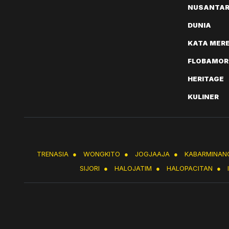
NUSANTA
DUNIA
KATA MER
FLOBAMOR
HERITAGE
KULINER
TRENASIA
●
WONGKITO
●
JOGJAAJA
●
KABARMINAN
SIJORI
●
HALOJATIM
●
HALOPACITAN
●