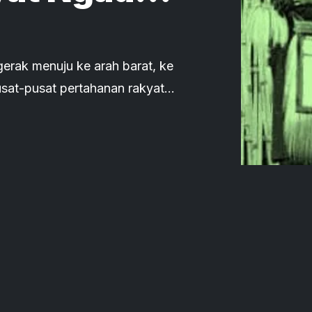
a Tahun
erak menuju ke arah barat, ke
a, dan Bajawa.