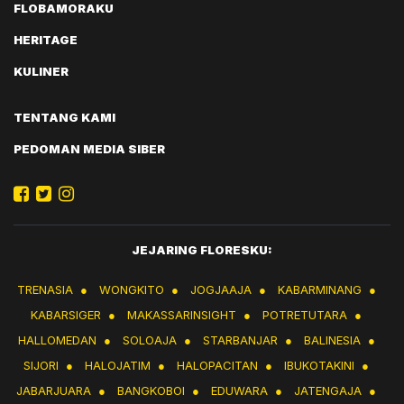
FLOBAMORAKU
HERITAGE
KULINER
TENTANG KAMI
PEDOMAN MEDIA SIBER
JEJARING FLORESKU:
TRENASIA
●
WONGKITO
●
JOGJAAJA
●
KABARMINANG
●
KABARSIGER
●
MAKASSARINSIGHT
●
POTRETUTARA
●
HALLOMEDAN
●
SOLOAJA
●
STARBANJAR
●
BALINESIA
●
SIJORI
●
HALOJATIM
●
HALOPACITAN
●
IBUKOTAKINI
●
JABARJUARA
●
BANGKOBOI
●
EDUWARA
●
JATENGAJA
●