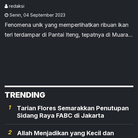
Manggarai
redaksi
Senin
,
04 September 2023
Fenomena unik yang memperlihatkan ribuan ikan
teri terdampar di Pantai Iteng, tepatnya di Muara
Wae Koe, Desa Iteng, Kecamatan Satarmese,
Kabupaten Manggarai, terjadi pada 4 September
2022.
TRENDING
1
Tarian Flores Semarakkan Penutupan
Sidang Raya FABC di Jakarta
2
Allah Menjadikan yang Kecil dan