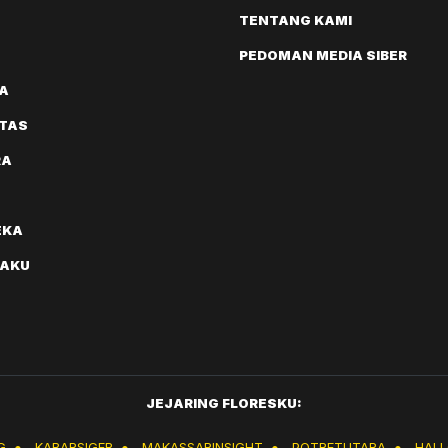
TENTANG KAMI
PEDOMAN MEDIA SIBER
A
ITAS
RA
EKA
AKU
JEJARING FLORESKU:
G
●
KABARSIGER
●
MAKASSARINSIGHT
●
POTRETUTARA
●
HAL