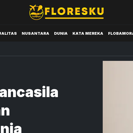
UALITAS
NUSANTARA
DUNIA
KATA MEREKA
FLOBAMOR
ancasila
an
nia