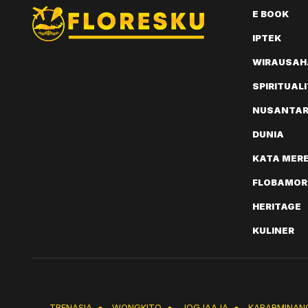
E BOOK
IPTEK
WIRAUSAH
SPIRITUAL
NUSANTA
DUNIA
KATA MER
FLOBAMOR
HERITAGE
KULINER
TRENASIA
●
WONGKITO
●
JOGJAAJA
●
KABARMINAN