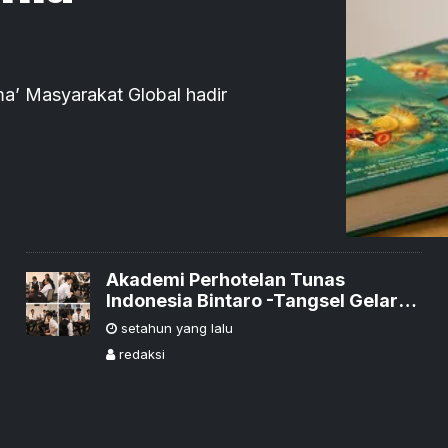
ma’ Masyarakat Global hadir
Akademi Perhotelan Tunas
Indonesia Bintaro -Tangsel Gelar
Ospek, Siapkan Lulusan untuk
setahun yang lalu
Bersaing di Pasar Global
redaksi