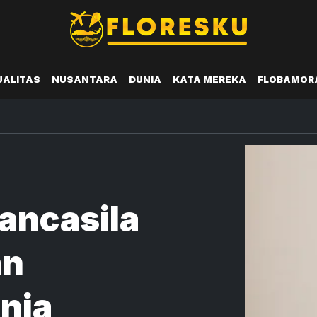
UALITAS
NUSANTARA
DUNIA
KATA MEREKA
FLOBAMOR
ancasila
an
nia