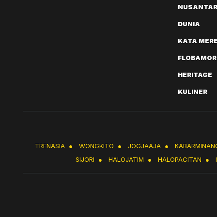
NUSANTA
DUNIA
KATA MER
FLOBAMOR
HERITAGE
KULINER
TRENASIA
●
WONGKITO
●
JOGJAAJA
●
KABARMINAN
SIJORI
●
HALOJATIM
●
HALOPACITAN
●