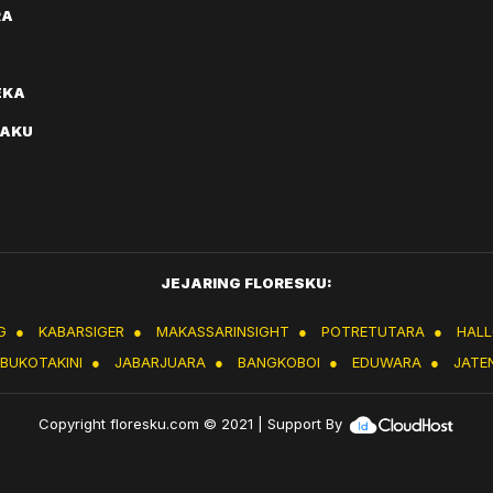
RA
EKA
AKU
JEJARING FLORESKU:
G
●
KABARSIGER
●
MAKASSARINSIGHT
●
POTRETUTARA
●
HAL
IBUKOTAKINI
●
JABARJUARA
●
BANGKOBOI
●
EDUWARA
●
JATE
Copyright
floresku.com
© 2021 | Support By