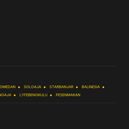
LOMEDAN
●
SOLOAJA
●
STARBANJAR
●
BALINESIA
●
NGAJA
●
LYFEBENGKULU
●
PESENMAKAN