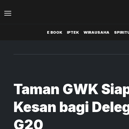
E BOOK
IPTEK
WIRAUSAHA
SPIRIT
Taman GWK Siap Mengukir
Kesan bagi Dele
G20