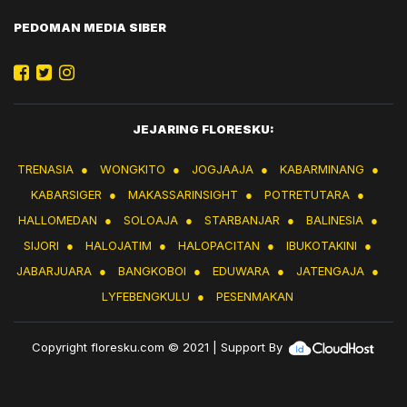
PEDOMAN MEDIA SIBER
JEJARING FLORESKU:
TRENASIA
●
WONGKITO
●
JOGJAAJA
●
KABARMINANG
●
KABARSIGER
●
MAKASSARINSIGHT
●
POTRETUTARA
●
HALLOMEDAN
●
SOLOAJA
●
STARBANJAR
●
BALINESIA
●
SIJORI
●
HALOJATIM
●
HALOPACITAN
●
IBUKOTAKINI
●
JABARJUARA
●
BANGKOBOI
●
EDUWARA
●
JATENGAJA
●
LYFEBENGKULU
●
PESENMAKAN
Copyright
floresku.com
© 2021 | Support By