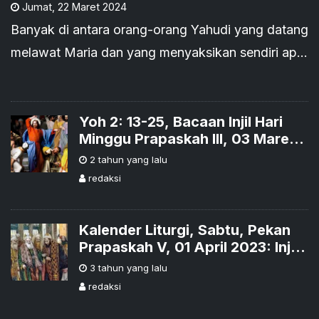
Jumat
,
22 Maret 2024
Banyak di antara orang-orang Yahudi yang datang
melawat Maria dan yang menyaksikan sendiri apa
yang telah dibuat Yesus, percaya kepada-Nya.
Yoh 2: 13-25, Bacaan Injil Hari
Minggu Prapaskah III, 03 Maret
2024
2 tahun yang lalu
redaksi
Kalender Liturgi, Sabtu, Pekan
Prapaskah V, 01 April 2023: Injil:
Yoh.11:45-56
3 tahun yang lalu
redaksi