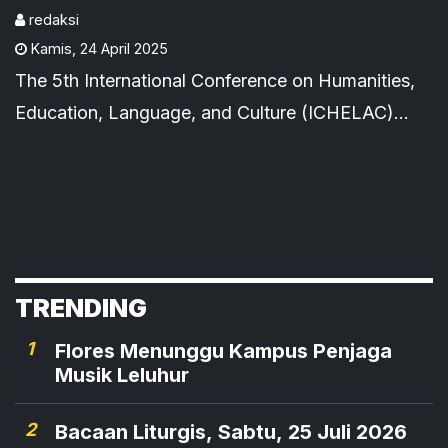
Humaniora Jadi Detak
redaksi
Kamis
,
24 April 2025
Jantung Peradaban Digital'
The 5th International Conference on Humanities,
Education, Language, and Culture (ICHELAC)
resmi dibuka oleh Rektor Universitas Katolik
Indonesia Santu Paulus Ruteng, Dr. Agustinus
Manfred Habur, Lic., Teol.
TRENDING
1
Flores Menunggu Kampus Penjaga
Musik Leluhur
2
Bacaan Liturgis, Sabtu, 25 Juli 2026