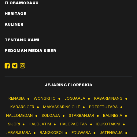
FLOBAMORAKU
HERITAGE
KULINER
TENTANG KAMI
PEDOMAN MEDIA SIBER
JEJARING FLORESKU:
TRENASIA
●
WONGKITO
●
JOGJAAJA
●
KABARMINANG
●
KABARSIGER
●
MAKASSARINSIGHT
●
POTRETUTARA
●
HALLOMEDAN
●
SOLOAJA
●
STARBANJAR
●
BALINESIA
●
SIJORI
●
HALOJATIM
●
HALOPACITAN
●
IBUKOTAKINI
●
JABARJUARA
●
BANGKOBOI
●
EDUWARA
●
JATENGAJA
●