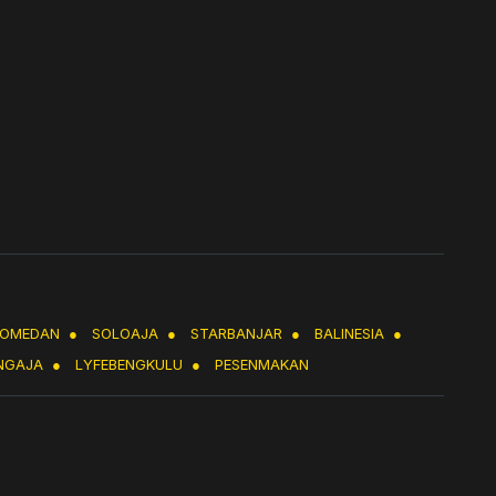
LOMEDAN
●
SOLOAJA
●
STARBANJAR
●
BALINESIA
●
NGAJA
●
LYFEBENGKULU
●
PESENMAKAN