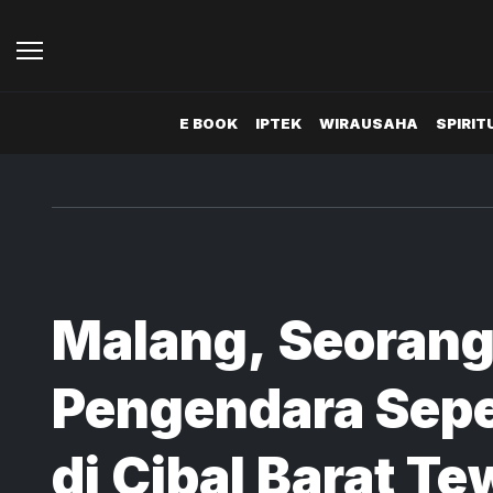
E BOOK
IPTEK
WIRAUSAHA
SPIRIT
Malang, Seoran
Pengendara Sep
di Cibal Barat T