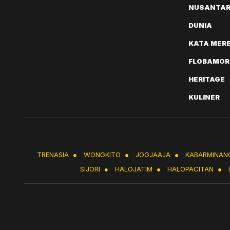
NUSANTA
DUNIA
KATA MER
FLOBAMOR
HERITAGE
KULINER
TRENASIA
●
WONGKITO
●
JOGJAAJA
●
KABARMINAN
SIJORI
●
HALOJATIM
●
HALOPACITAN
●