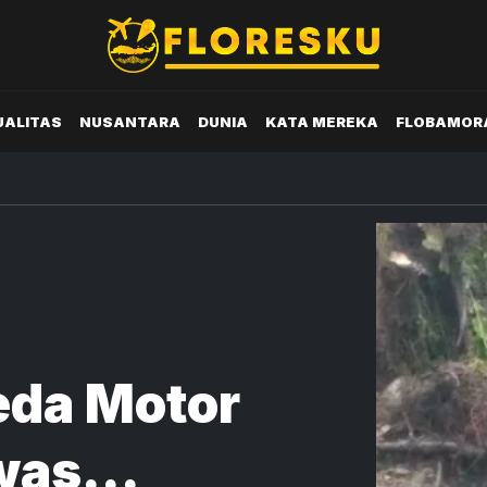
UALITAS
NUSANTARA
DUNIA
KATA MEREKA
FLOBAMOR
g
eda Motor
ewas