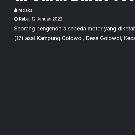
Tertimpa Pohon 
redaksi
Rabu
,
12 Januari 2022
Tumbang
Seorang pengendara sepeda motor yang diketah
(17) asal Kampung Golowoi, Desa Golowoi, Kec
Manggarai dikabarkan tewas tertimpa sebuah p