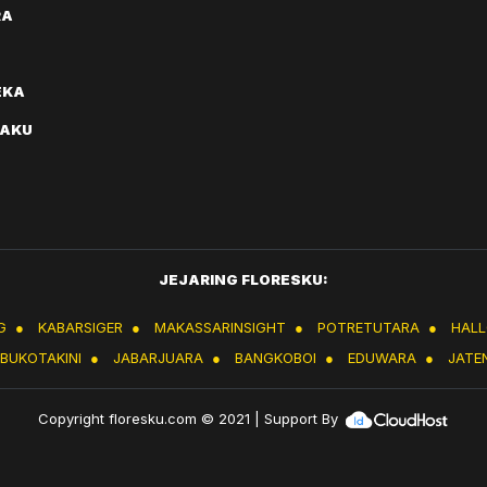
RA
EKA
AKU
JEJARING FLORESKU:
G
●
KABARSIGER
●
MAKASSARINSIGHT
●
POTRETUTARA
●
HAL
IBUKOTAKINI
●
JABARJUARA
●
BANGKOBOI
●
EDUWARA
●
JATE
Copyright
floresku.com
© 2021 | Support By