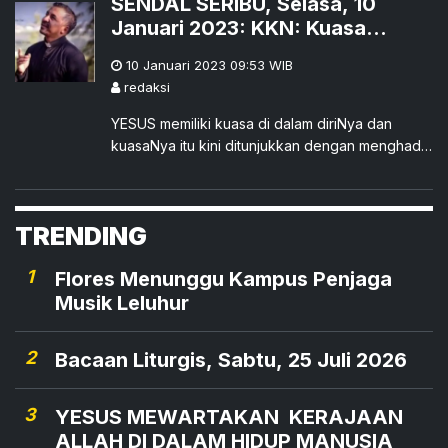
SENDAL SERIBU, Selasa, 10
Januari 2023: KKN: Kuasa
KasihNya Nyata
10 Januari 2023 09:53
WIB
redaksi
YESUS memiliki kuasa di dalam diriNya dan
kuasaNya itu kini ditunjukkan dengan menghadir
roh jahat. Kuasa Yesus pun menjadi nyata dalam
hidup kita saat ini.
TRENDING
1
Flores Menunggu Kampus Penjaga
Musik Leluhur
2
Bacaan Liturgis, Sabtu, 25 Juli 2026
3
YESUS MEWARTAKAN KERAJAAN
ALLAH DI DALAM HIDUP MANUSIA