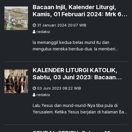
Bacaan Injil, Kalender Liturgi,
Kamis, 01 Februari 2024: Mrk 6:
7- 13
31 Januari 2024 20:07
WIB
redaksi
Ia memanggil kedua belas murid itu dan
mengutus mereka berdua-dua. Ia memberi
mereka kuasa atas roh-roh jahat,
KALENDER LITURGI KATOLIK,
Sabtu, 03 Juni 2023: Bacaan
Injil: Mrk 11:27-33
03 Juni 2023 08:22
WIB
redaksi
Lalu Yesus dan murid-murid-Nya tiba pula di
Yerusalem. Ketika Yesus berjalan di halaman Bait
Allah, datanglah kepada-Nya imam-imam kepala,
ahli-ahli Taurat dan tua-tua,