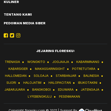
KULINER
TENTANG KAMI
PEDOMAN MEDIA SIBER
JEJARING FLORESKU:
TRENASIA
●
WONGKITO
●
JOGJAAJA
●
KABARMINANG
●
KABARSIGER
●
MAKASSARINSIGHT
●
POTRETUTARA
●
HALLOMEDAN
●
SOLOAJA
●
STARBANJAR
●
BALINESIA
●
SIJORI
●
HALOJATIM
●
HALOPACITAN
●
IBUKOTAKINI
●
JABARJUARA
●
BANGKOBOI
●
EDUWARA
●
JATENGAJA
●
LYFEBENGKULU
●
PESENMAKAN
Copyright
floresku.com
© 2021 | Support By