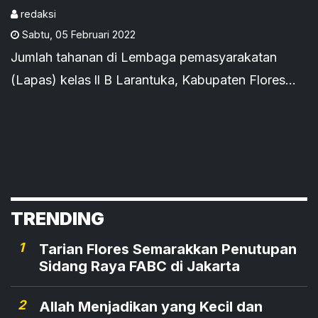
Tetap Aman
redaksi
Sabtu
,
05 Februari 2022
Jumlah tahanan di Lembaga pemasyarakatan
(Lapas) kelas ll B Larantuka, Kabupaten Flores
Timur, Nusa Tenggara Timur, telah over kapasitas.
TRENDING
1
Tarian Flores Semarakkan Penutupan
Sidang Raya FABC di Jakarta
2
Allah Menjadikan yang Kecil dan