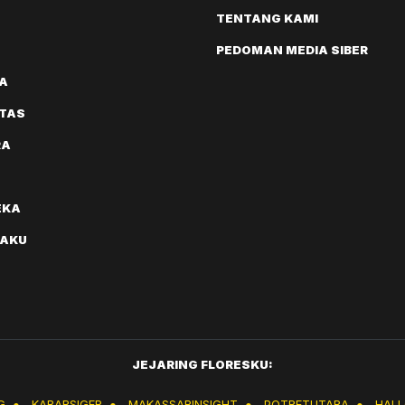
TENTANG KAMI
PEDOMAN MEDIA SIBER
A
ITAS
RA
EKA
AKU
JEJARING FLORESKU:
G
●
KABARSIGER
●
MAKASSARINSIGHT
●
POTRETUTARA
●
HAL