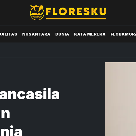
UALITAS
NUSANTARA
DUNIA
KATA MEREKA
FLOBAMOR
ancasila
an
nia