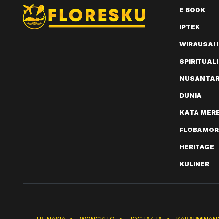
E BOOK
IPTEK
WIRAUSAH
SPIRITUAL
NUSANTA
DUNIA
KATA MER
FLOBAMOR
HERITAGE
KULINER
TRENASIA
●
WONGKITO
●
JOGJAAJA
●
KABARMINAN