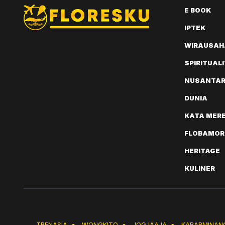
E BOOK
IPTEK
WIRAUSAH
SPIRITUAL
NUSANTA
DUNIA
KATA MER
FLOBAMOR
HERITAGE
KULINER
TRENASIA
●
WONGKITO
●
JOGJAAJA
●
KABARMINAN