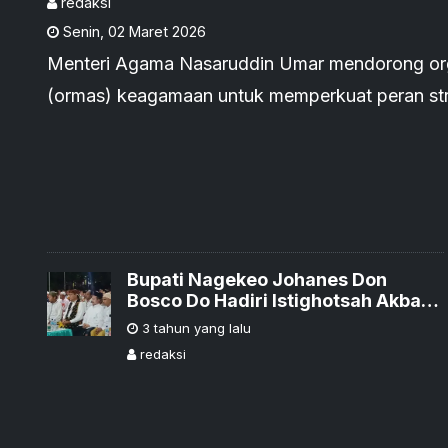
redaksi
Senin
,
02 Maret 2026
Menteri Agama Nasaruddin Umar mendorong or
(ormas) keagamaan untuk memperkuat peran st
pengembangan ekonomi syariah
Bupati Nagekeo Johanes Don
Bosco Do Hadiri Istighotsah Akbar 1
Abad Nahdhatul Ulama
3 tahun yang lalu
redaksi