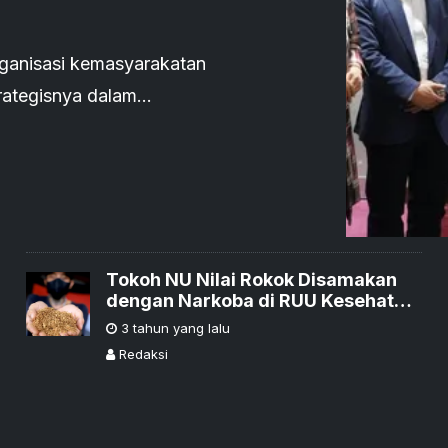
ganisasi kemasyarakatan
rategisnya dalam
Tokoh NU Nilai Rokok Disamakan
dengan Narkoba di RUU Kesehatan
Risaukan Petani Tembakau
3 tahun yang lalu
Redaksi