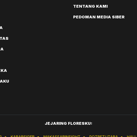
TENTANG KAMI
PEDOMAN MEDIA SIBER
A
ITAS
RA
EKA
AKU
JEJARING FLORESKU:
G
●
KABARSIGER
●
MAKASSARINSIGHT
●
POTRETUTARA
●
HAL