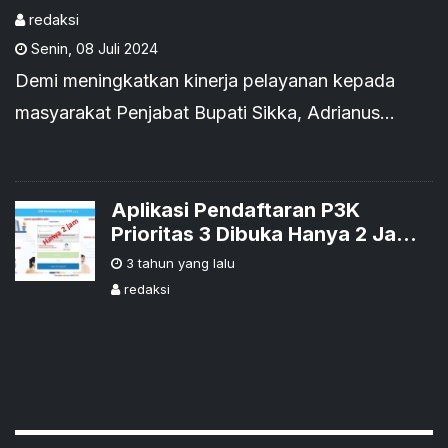
Pelayanan kepada
redaksi
Senin
,
08 Juli 2024
Masyarakat
Demi meningkatkan kinerja pelayanan kepada
masyarakat Penjabat Bupati Sikka, Adrianus
Firminus Parera,SE,M.Si, mengingatkan kepada
seluruh Aparatur Sipil Negara (ASN) baik PNS
maupun PPPK dan para tenaga honorer pada
Aplikasi Pendaftaran P3K
Prioritas 3 Dibuka Hanya 2 Jam
lingkungan Pemerintah Kabupaten Sikka agar
Sebelum Ditutup, 125 Guru TP di
3 tahun yang lalu
terus meningkatkan kinerja dan efektivitas
Nagekeo Gagal Ikut Seleksi P3K
redaksi
pelayanan kepada masyarakat.