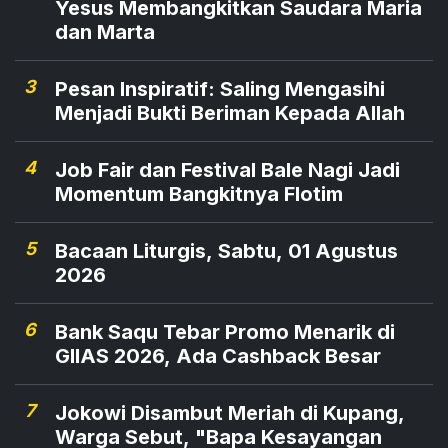
Yesus Membangkitkan Saudara Maria
Enga Tifaona melalui tayangan video saat seminar
dan Marta
nasional “Matahari Dari Timur Untuk Indonesia” di
Auditorium Mutiara di Gedung PTIK Jakarta
3
Pesan Inspiratif: Saling Mengasihi
Menjadi Bukti Beriman Kepada Allah
Selatan Sabtu (27/1) pagi.
4
Job Fair dan Festival Bale Nagi Jadi
Momentum Bangkitnya Flotim
5
Bacaan Liturgis, Sabtu, 01 Agustus
2026
6
Bank Saqu Tebar Promo Menarik di
GIIAS 2026, Ada Cashback Besar
7
Jokowi Disambut Meriah di Kupang,
Warga Sebut, "Bapa Kesayangan