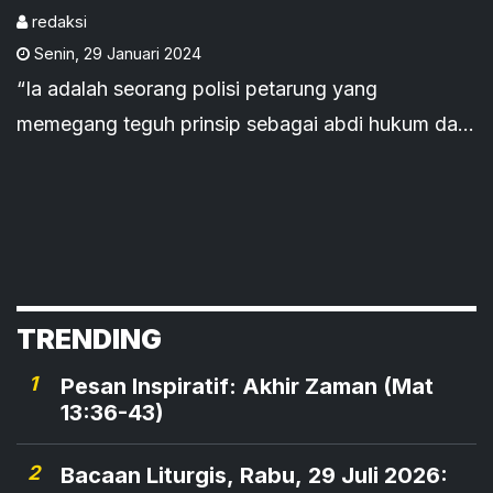
redaksi
Senin
,
29 Januari 2024
“Ia adalah seorang polisi petarung yang
memegang teguh prinsip sebagai abdi hukum dan
berani berkelahi melawan orang-orang yang
mengganggu prinsip-prinsip yang menjadi
peganggannya sebagai penegak hukum. Saat
menjadi wakil saya sebagai Wakapolda Jawa
Barat, ia mendoronga agar Polri dengan secara
TRENDING
usaha swadaya membangun sendiri sarana dan
prasana baik di lingkungan kepolisian,” demikian
1
Pesan Inspiratif: Akhir Zaman (Mat
kesaksian yang disampaikan anggota Watimpres
13:36-43)
RI Mayjen Pol (Purn) Drs. Sidarto Danusubroto,
2
Bacaan Liturgis, Rabu, 29 Juli 2026:
S.H. terkait sosok almarhum Brigjen Pol drs’ Anton