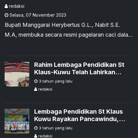
SMAN 2 Langke Rembong,
redaksi
Selasa
,
07 November 2023
Ruteng
Bupati Manggarai Herybertus G.L., Nabit S.E.
M.A, membuka secara resmi pagelaran caci dalam
rangka memperingati Panca Windu SMA Negri 2
Langke Rembong, jumaat ( 03/11/2023 ), di
halaman sekolah Smandu Ruteng. Selaku meka
Rahim Lembaga Pendidikan St
Klaus-Kuwu Telah Lahirkan
landang dalam pagelaran caci tersebut yakni
Ratusan Biarawan-Biarawati
3 tahun yang lalu
siswa SMAN 1 Langke rembong.
redaksi
Lembaga Pendidikan St Klaus
Kuwu Rayakan Pancawindu,
Kaka Slank Doakan Agar Jadi
3 tahun yang lalu
'Pemantik di Tengah Tantangan
redaksi