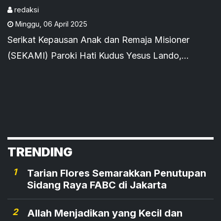
Hari
redaksi
Minggu
,
06 April 2025
Serikat Kepausan Anak dan Remaja Misioner
(SEKAMI) Paroki Hati Kudus Yesus Lando,
Keuskupan Labuan Bajo, menggelar Kamping
Rohani selama tiga hari, 4–6 April 2025, di
Kompleks Gereja Paroki Lando.
TRENDING
1
Tarian Flores Semarakkan Penutupan
Sidang Raya FABC di Jakarta
2
Allah Menjadikan yang Kecil dan