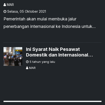
MAR
Selasa
,
05 Oktober 2021
Pemerintah akan mulai membuka jalur
penerbangan internasional ke Indonesia untuk
beberapa negara, seperti China, Jepang, Korea
Selatan, Abudhabi, dan New Zealand.
Ini Syarat Naik Pesawat
Domestik dan Internasional
Terbaru untuk PPKM Level 4
5 tahun yang lalu
MAR