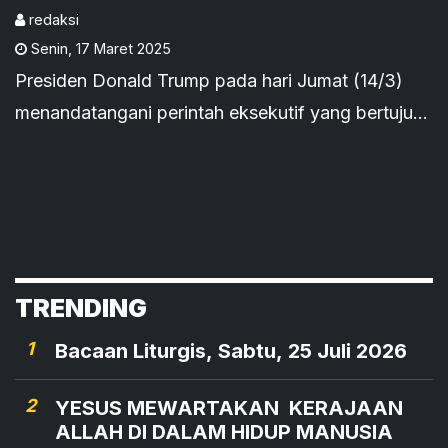
Termasuk 'Voice of
redaksi
Senin
,
17 Maret 2025
America'
Presiden Donald Trump pada hari Jumat (14/3)
menandatangani perintah eksekutif yang bertujuan
untuk mengurangi cakupan delapan lembaga
federal sebagai bagian dari kampanyenya untuk
merampingkan pemerintah AS, termasuk Badan
Media Global AS, yang mengawasi Voice of
America.
TRENDING
1
Bacaan Liturgis, Sabtu, 25 Juli 2026
2
YESUS MEWARTAKAN KERAJAAN
ALLAH DI DALAM HIDUP MANUSIA