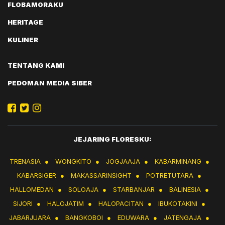
FLOBAMORAKU
HERITAGE
KULINER
TENTANG KAMI
PEDOMAN MEDIA SIBER
JEJARING FLORESKU:
TRENASIA
●
WONGKITO
●
JOGJAAJA
●
KABARMINANG
●
KABARSIGER
●
MAKASSARINSIGHT
●
POTRETUTARA
●
HALLOMEDAN
●
SOLOAJA
●
STARBANJAR
●
BALINESIA
●
SIJORI
●
HALOJATIM
●
HALOPACITAN
●
IBUKOTAKINI
●
JABARJUARA
●
BANGKOBOI
●
EDUWARA
●
JATENGAJA
●