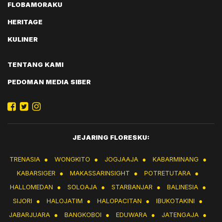
FLOBAMORAKU
HERITAGE
KULINER
TENTANG KAMI
PEDOMAN MEDIA SIBER
JEJARING FLORESKU:
TRENASIA
●
WONGKITO
●
JOGJAAJA
●
KABARMINANG
●
KABARSIGER
●
MAKASSARINSIGHT
●
POTRETUTARA
●
HALLOMEDAN
●
SOLOAJA
●
STARBANJAR
●
BALINESIA
●
SIJORI
●
HALOJATIM
●
HALOPACITAN
●
IBUKOTAKINI
●
JABARJUARA
●
BANGKOBOI
●
EDUWARA
●
JATENGAJA
●