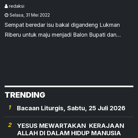
NasDem
redaksi
Selasa
,
31 Mei 2022
Sempat beredar isu bakal digandeng Lukman
Riberu untuk maju menjadi Balon Bupati dan
Wabup Flotim pada Pilkada 2024, Doktor
Antropologi Keron Ama Petrus kini
mendeklarasikan diri akan berjuang menjadi orang
nomor satu di Flores Timur.
TRENDING
1
Bacaan Liturgis, Sabtu, 25 Juli 2026
2
YESUS MEWARTAKAN KERAJAAN
ALLAH DI DALAM HIDUP MANUSIA