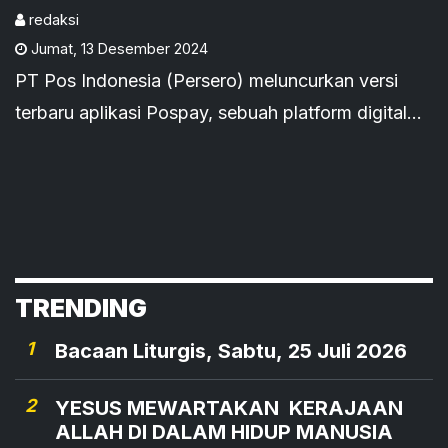
Internasional
redaksi
Jumat
,
13 Desember 2024
PT Pos Indonesia (Persero) meluncurkan versi
terbaru aplikasi Pospay, sebuah platform digital
yang merupakan evolusi dari layanan Giro Pos.
Melalui Pospay, pengguna kini dapat melakukan
berbagai transaksi keuangan dan mengakses
layanan Pos Indonesia lainnya secara mudah
melalui smartphone.
TRENDING
1
Bacaan Liturgis, Sabtu, 25 Juli 2026
2
YESUS MEWARTAKAN KERAJAAN
ALLAH DI DALAM HIDUP MANUSIA