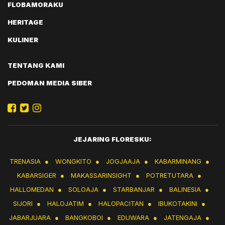
FLOBAMORAKU
HERITAGE
KULINER
TENTANG KAMI
PEDOMAN MEDIA SIBER
JEJARING FLORESKU:
TRENASIA
●
WONGKITO
●
JOGJAAJA
●
KABARMINANG
●
KABARSIGER
●
MAKASSARINSIGHT
●
POTRETUTARA
●
HALLOMEDAN
●
SOLOAJA
●
STARBANJAR
●
BALINESIA
●
SIJORI
●
HALOJATIM
●
HALOPACITAN
●
IBUKOTAKINI
●
JABARJUARA
●
BANGKOBOI
●
EDUWARA
●
JATENGAJA
●