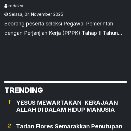
Tempuh Jalur Hukum
redaksi
Selasa
,
04 November 2025
Seorang peserta seleksi Pegawai Pemerintah
dengan Perjanjian Kerja (PPPK) Tahap II Tahun
2024 di Kabupaten Sikka, Paulus Nicolaus
Terwinju da Gomez, menyampaikan keberatan
resmi terhadap hasil seleksi yang dinyatakan
“Tidak Memenuhi Syarat (TMS)” tanpa penjelasan
alasan yang jelas dari panitia seleksi daerah.
TRENDING
1
YESUS MEWARTAKAN KERAJAAN
ALLAH DI DALAM HIDUP MANUSIA
2
Tarian Flores Semarakkan Penutupan