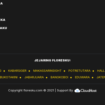
RA
EKA
AKU
JEJARING FLORESKU:
G
●
KABARSIGER
●
MAKASSARINSIGHT
●
POTRETUTARA
●
HAL
IBUKOTAKINI
●
JABARJUARA
●
BANGKOBOI
●
EDUWARA
●
JATE
Copyright
floresku.com
© 2021 | Support By