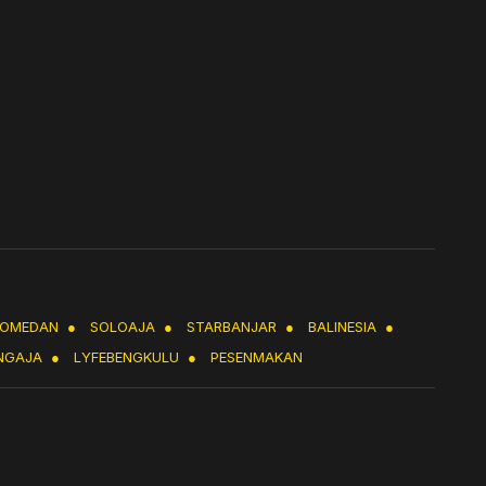
LOMEDAN
●
SOLOAJA
●
STARBANJAR
●
BALINESIA
●
NGAJA
●
LYFEBENGKULU
●
PESENMAKAN