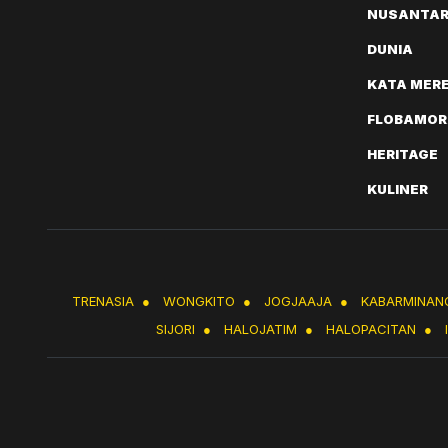
NUSANTA
DUNIA
KATA MER
FLOBAMOR
HERITAGE
KULINER
TRENASIA
●
WONGKITO
●
JOGJAAJA
●
KABARMINAN
SIJORI
●
HALOJATIM
●
HALOPACITAN
●