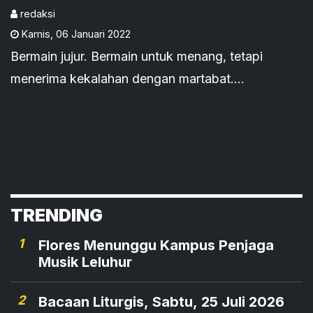
Cup 1 Sikka
redaksi
Kamis
,
06 Januari 2022
Bermain jujur. Bermain untuk menang, tetapi
menerima kekalahan dengan martabat.
Menghormati lawan, tim-rekan, wasit, pejabat dan
penonton. Begitulah ilham salah satu pengurus Ps
Nangahure membuka percakapannya.
TRENDING
1
Flores Menunggu Kampus Penjaga
Musik Leluhur
2
Bacaan Liturgis, Sabtu, 25 Juli 2026