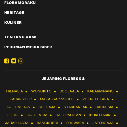
FLOBAMORAKU
HERITAGE
KULINER
TENTANG KAMI
PEDOMAN MEDIA SIBER
JEJARING FLORESKU:
TRENASIA
●
WONGKITO
●
JOGJAAJA
●
KABARMINANG
●
KABARSIGER
●
MAKASSARINSIGHT
●
POTRETUTARA
●
HALLOMEDAN
●
SOLOAJA
●
STARBANJAR
●
BALINESIA
●
SIJORI
●
HALOJATIM
●
HALOPACITAN
●
IBUKOTAKINI
●
JABARJUARA
●
BANGKOBOI
●
EDUWARA
●
JATENGAJA
●